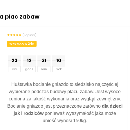
na plac zabaw
(1 opinia)
WYSYŁKA W 24H
2
3
1
2
3
1
0
9
dni
godz
min
sek
Huśtawka bocianie gniazdo to siedzisko najczęściej
wybierane podczas budowy placu zabaw. Jest wysoce
ceniona za jakość wykonania oraz wygląd zewnętrzny.
Bocianie gniazdo jest przeznaczone zarówno
dla dzieci
jak i rodziców
ponieważ wytrzymałość jaką może
unieść wynosi 150kg.