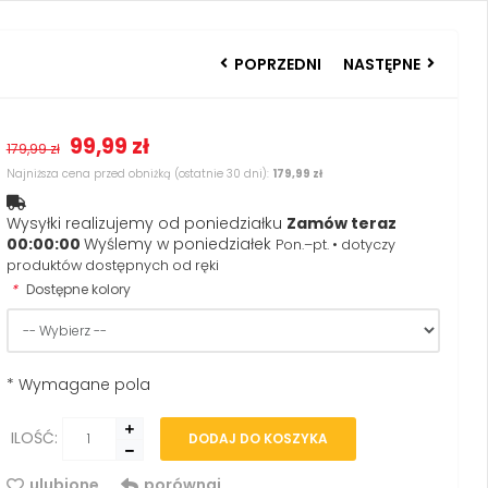
POPRZEDNI
NASTĘPNE
99,99 zł
179,99 zł
Najniższa cena przed obniżką (ostatnie 30 dni):
179,99 zł
Wysyłki realizujemy od poniedziałku
Zamów teraz
00:00:00
Wyślemy w poniedziałek
Pon.–pt. • dotyczy
produktów dostępnych od ręki
*
Dostępne kolory
* Wymagane pola
ILOŚĆ:
DODAJ DO KOSZYKA
ulubione
porównaj