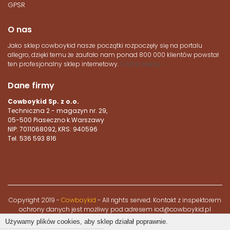
GPSR
O nas
Jako sklep cowboykid nasze początki rozpoczęły się na portalu
allegro, dzięki temu że zaufało nam ponad 800 000 klientów powstał
ten profesjonalny sklep internetowy.
Czytaj więcej »
Dane firmy
Cowboykid Sp. z o.o.
Techniczna 2 - magazyn nr. 29,
05-500 Piaseczno k.Warszawy
NIP: 7011068092, KRS:
940596
Tel. 536 593 816
Copyright 2019 -
Cowboykid
- All rights served. Kontakt z inspektorem
ochrony danych jest możliwy pod adresem iod@cowboykid.pl
Używamy plików cookies, aby sklep działał poprawnie.