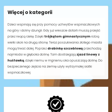
Więcej o kategorii
Dzieci wspinają się przy pomocy uchwytów wspinaczkowych
na góry i doliny dżungli. Gdy już wreszcie dotarli muszą przejść
przez rwącą rzekę. Dzięki
trójkątom gimnastycznym
robią
wielki skok na drugą stronę. Teraz poszukiwania złotego miasta
mogą trwać dalej. Poprzez
drabinkę szczeblową
przechodzą
najmłodsi w głęboka dolinę. Tam dostrzegają
zjazd linowy z
huśtawką
, dzięki niemu w mgnieniu oka opuszczają dolinę. Do
bezpieczenego z
ejścia na ziemię
użyły wytrzymałej siatki
wspinaczkowej.