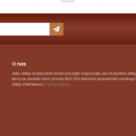
świecie.
O nas
Jako sklep cowboykid nasze początki rozpoczęły się na portalu allegr
temu że zaufało nam ponad 800 000 klientów powstał ten profesjo
sklep internetowy.
Czytaj więcej »