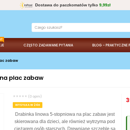
Dostawa do paczkomatów tylko
9,99zł
JE
CZĘSTO ZADAWANE PYTANIA
BLOG - PRAKTYCZNE 
lac zabaw
 na plac zabaw
(0 opini)
3
WYSYŁKA W 24H
Drabinka linowa 5-stopniowa na plac zabaw jest
skierowana dla dzieci, ale również wytrzyma pod
ciężarem osób starszych. Drewniane szczeble są