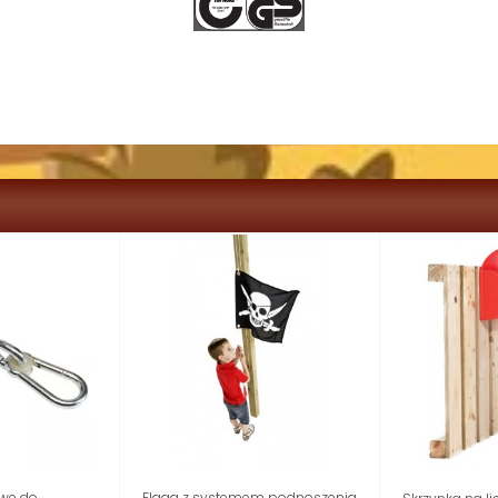
owe do
Flaga z systemem podnoszenia