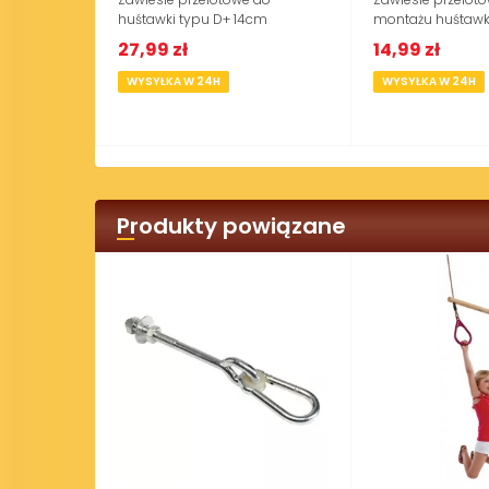
nia wodna
huśtawki typu D+ 14cm
montażu huśtawki 
zł
27,99 zł
14,99 zł
WYSYŁKA W 24H
WYSYŁKA W 24H
Produkty powiązane