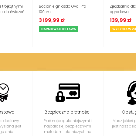
z trójkątnymi
Bocianie gniazdo Oval Pro
Zjeżdżalnia dla
ez do ćwiczeń
100cm
ogrodowa
3 199,99 zł
139,99 zł
DARMOWA DOSTAWA
WYSYŁKA W 2
ostawa
Bezpieczne płatności
Obsług
s dostawy.
Płać najpopularniejszymi i
Masz jakieś 
ysłana jest
najbardziej bezpiecznymi
jest nasz dzi
o dnia.
metodami płatniczych na