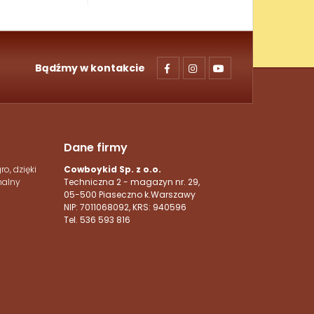
Bądźmy w kontakcie
Dane firmy
o, dzięki
Cowboykid Sp. z o.o.
nalny
Techniczna 2 - magazyn nr. 29,
05-500 Piaseczno k.Warszawy
NIP: 7011068092, KRS:
940596
Tel. 536 593 816