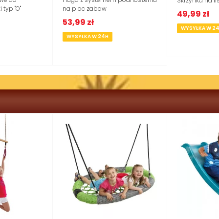
Skrzynka na l
typ "O"
na plac zabaw
49,99 zł
53,99 zł
WYSYŁKA W 2
WYSYŁKA W 24H